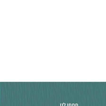
ס
מ
ס
ו
ל
נ
ו