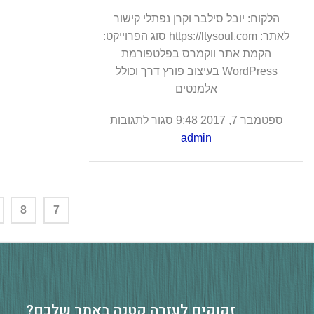
הלקוח: יובל סילבר וקרן נפתלי קישור
לאתר: https://ltysoul.com סוג הפרוייקט:
הקמת אתר ווקמרס בפלטפורמת
WordPress בעיצוב פורץ דרך וכולל
אלמנטים
ספטמבר 7, 2017
9:48
סגור לתגובות
admin
8
7
זקוקים לעזרה
ק
ט
נ
ה
ב
א
ת
ר
ש
ל
כ
ם
?